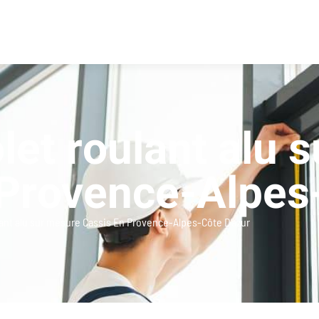
let roulant alu 
 Provence-Alpes
lant alu sur mesure Cassis En Provence-Alpes-Côte D’azur