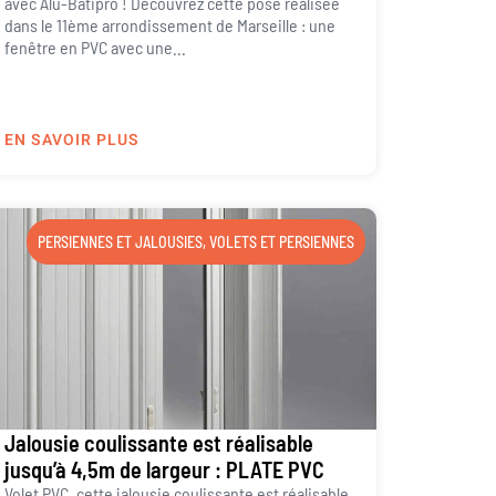
avec Alu-Batipro ! Découvrez cette pose réalisée
dans le 11ème arrondissement de Marseille : une
fenêtre en PVC avec une...
EN SAVOIR PLUS
PERSIENNES ET JALOUSIES
,
VOLETS ET PERSIENNES
Jalousie coulissante est réalisable
jusqu’à 4,5m de largeur : PLATE PVC
Volet PVC, cette jalousie coulissante est réalisable