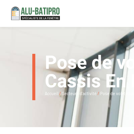
Pose de vo
Cassis En
Accueil
/
Secteurs d'activité
/
Pose de volet rou