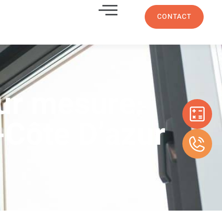
CONTACT
sur mesure
-Côte D’azur