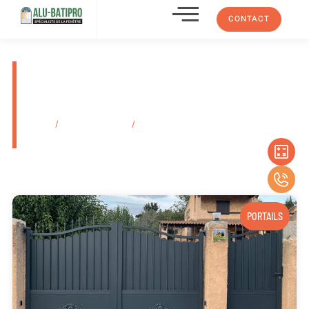
CONTACT
Prix installation de persienne
en bois Les Caillols 13012
dans les Bouches-Du-Rhône
Accueil
/
Secteurs d'activité
/
Prix installation de persienne en bois Les
Caillols 13012 dans les Bouches-Du-Rhône
PORTAILS