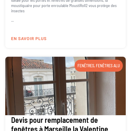
Idéale pour les portes et fenêtres de grandes dimensions, la
moustiquaire pour porte enroulable MoustiRoll2 vous protège des
insectes
...
EN SAVOIR PLUS
FENÊTRES
,
FENÊTRES ALU
Devis pour remplacement de
fenêtres à Marseille la Valentine