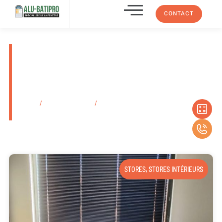
CONTACT
Installateur de portail motorisé
électrique en PVC La Ciotat
13600 Dans Les Bouches-Du-
Rhône
Accueil
/
Secteurs d'activité
/
Installateur de portail motorisé électrique
en PVC La Ciotat 13600 Dans Les Bouches-Du-Rhône
STORES
,
STORES INTÉRIEURS