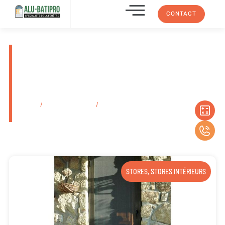
CONTACT
Installateur store toile à coffre
ou à bras droit Les Caillols
13012 dans les Bouches-Du-
Rhône
Accueil
/
Secteurs d'activité
/
Installateur store toile à coffre ou à bras
droit Les Caillols 13012 dans les Bouches-Du-Rhône
STORES
,
STORES INTÉRIEURS